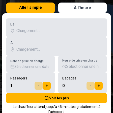
Aller simple
À l'heure
De
À
Heure de prise en charge
Date de prise en charge
Sélectionner une heure
Sélectionner une date
Passagers
Bagages
1
-
+
0
-
+
Voir les prix
Le chauffeur attend jusqu'à 45 minutes gratuitement à
l'aéroport.